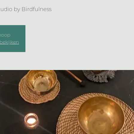
tudio by Birdfulness
 koop
bekijken