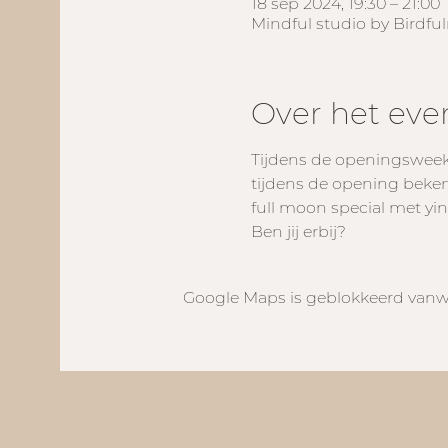
18 sep 2024, 19:30 – 21:00
Mindful studio by Birdfu
Over het ev
Tijdens de openingsweek
tijdens de opening beke
full moon special met yi
Ben jij erbij? 
Google Maps is geblokkeerd vanweg