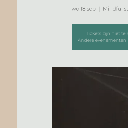
wo 18 sep
  |  
Mindful s
Tickets zijn niet te
Andere evenementen 