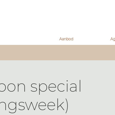
Aanbod
A
oon special
ingsweek)