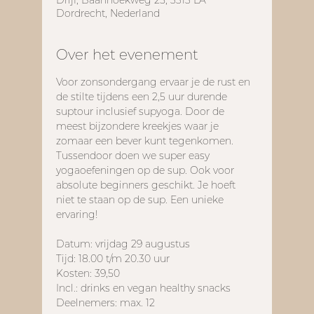
Drijf, Baanhoekweg 25, 3313 LA
Dordrecht, Nederland
Over het evenement
Voor zonsondergang ervaar je de rust en 
de stilte tijdens een 2,5 uur durende 
suptour inclusief supyoga. Door de 
meest bijzondere kreekjes waar je 
zomaar een bever kunt tegenkomen. 
Tussendoor doen we super easy 
yogaoefeningen op de sup. Ook voor 
absolute beginners geschikt. Je hoeft 
niet te staan op de sup. Een unieke 
ervaring!
Datum: vrijdag 29 augustus
Tijd: 18.00 t/m 20.30 uur
Kosten: 39,50
Incl.: drinks en vegan healthy snacks
Deelnemers: max. 12