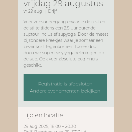
vrijdag 29 augustus
vr 29 aug
  |  
Drijf
Voor zonsondergang ervaar je de rust en
de stilte tijdens een 2,5 uur durende
suptour inclusief supyoga. Door de meest
bijzondere kreekjes waar je zomaar een
bever kunt tegenkomen. Tussendoor
doen we super easy yogaoefeningen op
de sup. Ook voor absolute beginners
geschikt.
Registratie is afgesloten
Andere evenementen bekijken
Tijd en locatie
29 aug 2025, 18:00 – 20:30