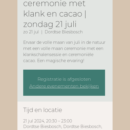
ceremonie met
klank en cacao |
zondag 21 juli
zo 21 jul
  |  
Dordtse Biesbosch
Ervaar de volle maan van juli in de natuur
met een volle maan ceremonie met een
klankschalensessie en ceremoniële
cacao. Een magische ervaring!
Registratie is afgesloten
Andere evenementen bekijken
Tijd en locatie
21 jul 2024, 20:30 – 23:00
Dordtse Biesbosch, Dordtse Biesbosch,