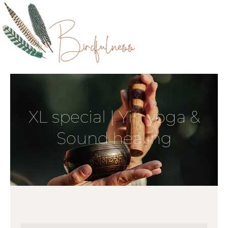
XL special | Yin yoga &
Sound healing