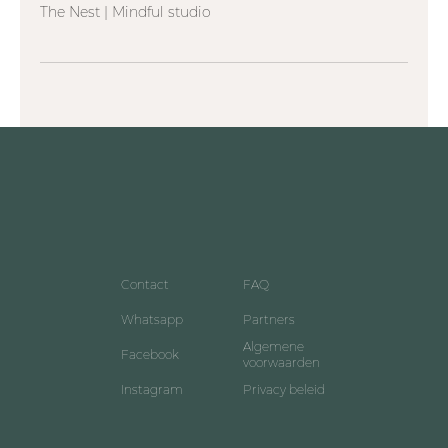
The Nest | Mindful studio
Contact
FAQ
Whatsapp
Partners
Algemene
Facebook
voorwaarden
Instagram
Privacy beleid