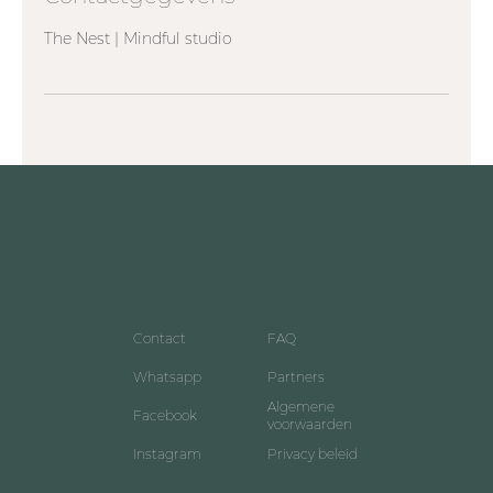
The Nest | Mindful studio
Contact
FAQ
Whatsapp
Partners
Algemene
Facebook
voorwaarden
Instagram
Privacy beleid