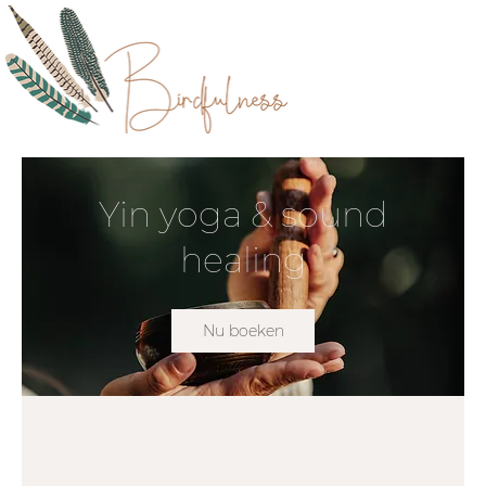
Yin yoga & sound
healing
Nu boeken