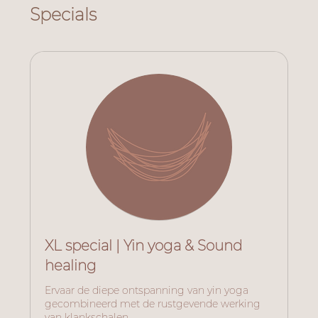
Specials
XL special | Yin yoga & Sound
healing
Ervaar de diepe ontspanning van yin yoga
gecombineerd met de rustgevende werking
van klankschalen.