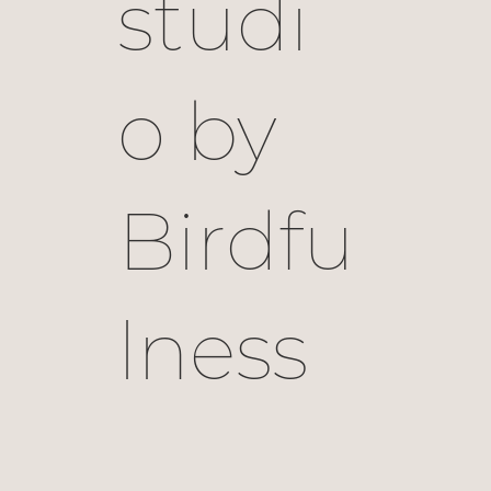
studi
o by
Birdfu
lness