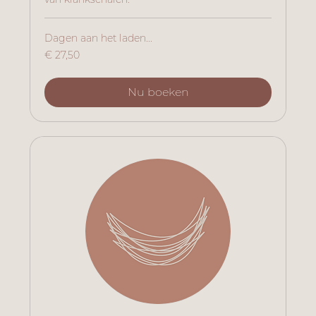
Dagen aan het laden...
27,50
€ 27,50
euro
Nu boeken