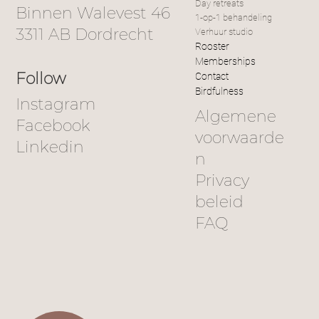
Day retreats
Binnen Walevest 46
1-op-1 behandeling
3311 AB Dordrecht
Verhuur studio
Rooster
Memberships
Follow
Contact
Birdfulness
Instagram
Algemene
Facebook
voorwaarde
Linkedin
n
Privacy
beleid
FAQ