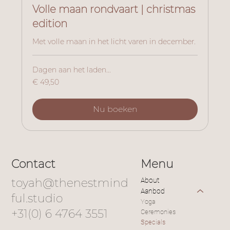
Volle maan rondvaart | christmas
edition
Met volle maan in het licht varen in december.
Dagen aan het laden...
49,50
€ 49,50
euro
Nu boeken
Contact
Menu
toyah@thenestmind
About
Aanbod
ful.studio
Yoga
+31(0) 6 4764 3551
Ceremonies
Specials