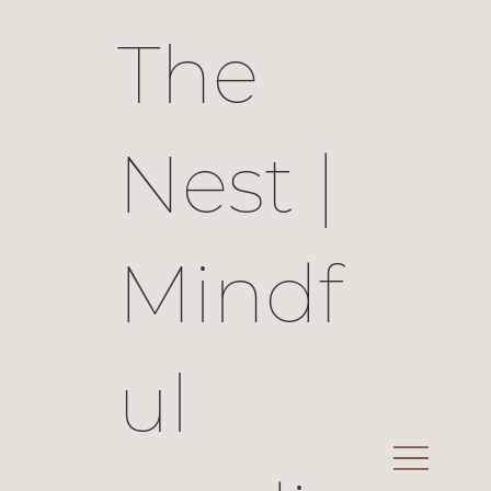
The
Nest |
Mindf
ul