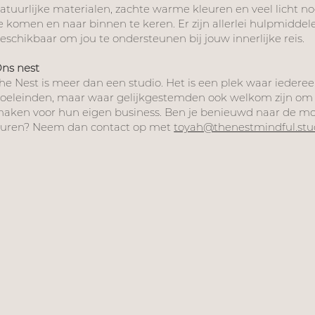
atuurlijke materialen, zachte warme kleuren en veel licht nod
e komen en naar binnen te keren. Er zijn allerlei hulpmidde
eschikbaar om jou te ondersteunen bij jouw innerlijke reis.
ns nest
he Nest is meer dan een studio. Het is een plek waar iedere
oeleinden, maar waar gelijkgestemden ook welkom zijn om 
aken voor hun eigen business. Ben je benieuwd naar de mo
uren? Neem dan contact op met
toyah@thenestmindful.stu