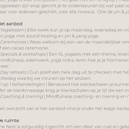
ogalessen zijn erop gericht je te ondersteunen bij wat past v
aar voor iedereen geschikt, voor alle niveaus. Ook de yin & 
et aanbod
-
Yogalessen
| Elke week kun je op maandag, woensdag en vrij
in yoga met sound healing en yin & yang yoga.
-
Ceremonies
| Wees welkom bij een van de maandelijkse cer
f een cacao ceremonie.
-
Specials & workshops
| Een XL yogales met een thema, leven
indfulness, ademwerk, yoga nidra, leren hoe je je hormone
eer.
-
Day retreats
| Gun jezelf een hele dag uit te checken met het
tiltedag waarbij we intunen op het seizoen.
-
1 op 1 behandelingen
| Benieuwd hoe klankschalen je kunne
et de klankmassage krijg je klankschalen op je lijf die een 
-
Coaching & training
| Mindfulness coaching- en training en 
et overzicht van al het aanbod vind je onder het kopje Aanb
e ruimte
he Nest is zorgvuldig ingericht om een sfeer van rust en ge