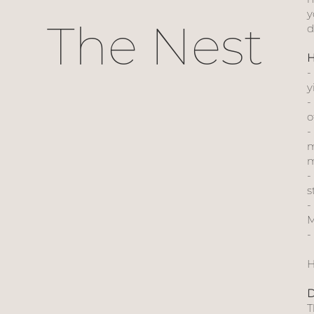
y
The Nest
d
H
y
o
m
m
s
M
H
D
T