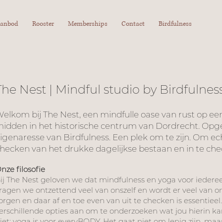
anbod
Rooster
Memberships
Contact
Birdfulness
The Nest | Mindful studio by Birdfulnes
elkom bij The Nest, een mindfulle oase van rust op een
idden in het historische centrum van Dordrecht. Opge
igenaresse van Birdfulness. Een plek om te zijn. Om e
hecken van het drukke dagelijkse bestaan en in te check
nze filosofie
ij The Nest geloven we dat mindfulness en yoga voor iederee
ragen we ontzettend veel van onszelf en wordt er veel van o
orgen en daar af en toe even van uit te checken is essentieel
erschillende opties aan om te onderzoeken wat jou hierin k
iet: yoga is voor everyBODY. Het gaat niet om lenig zijn, maa