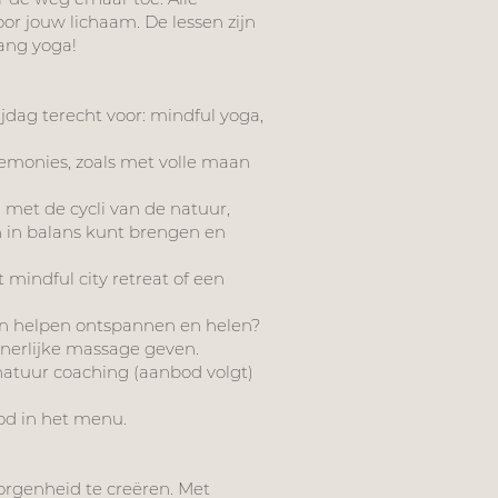
oor jouw lichaam. De lessen zijn
yang yoga!
dag terecht voor: mindful yoga,
emonies, zoals met volle maan
 met de cycli van de natuur,
n in balans kunt brengen en
 mindful city retreat of een
n helpen ontspannen en helen?
innerlijke massage geven.
natuur coaching (aanbod volgt)
od in het menu.
borgenheid te creëren. Met