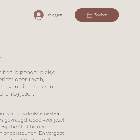
Boeken
Inloggen
s
 heel bijzonder plekje
richt door Toyah,
cht even uit te mogen
en bij jezelf.
n is. In ons drukke bestaan
ns gevraagd. Goed voor jezelf
. Bij The Nest bieden we
an ondersteunen. En vergeet
r de weg ernaar toe. Alle