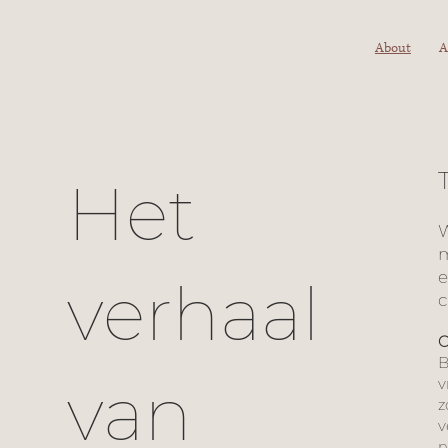
About
A
Het
W
m
e
verhaal
c
O
B
van
v
z
v
n