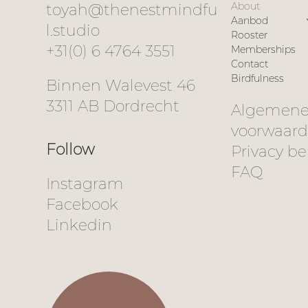
About
toyah@thenestmindfu
Aanbod
l.studio
Rooster
+31(0) 6 4764 3551
Memberships
Contact
Birdfulness
Binnen Walevest 46
3311 AB Dordrecht
Algemen
voorwaar
Follow
Privacy be
FAQ
Instagram
Facebook
Linkedin