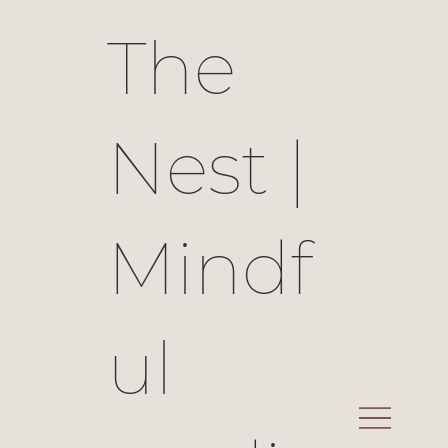
The
Nest |
Mindf
ul