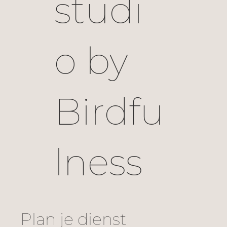
studi
o by
Birdfu
lness
Plan je dienst