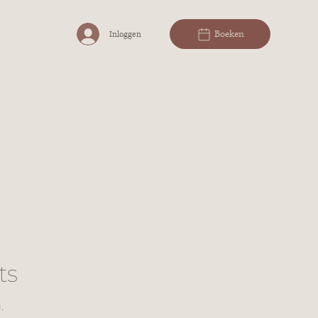
Boeken
Inloggen
ts
.