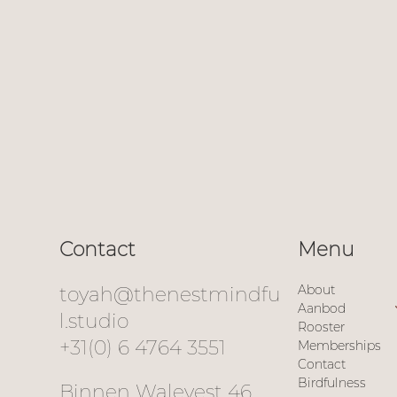
Contact
Menu
About
toyah@thenestmindfu
Aanbod
l.studio
Rooster
+31(0) 6 4764 3551
Memberships
Contact
Birdfulness
Binnen Walevest 46