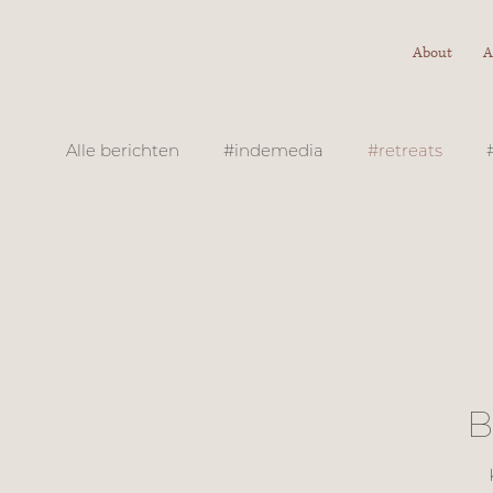
About
A
Alle berichten
#indemedia
#retreats
B