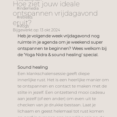
Hoe ziet jouw ideale
#indemedia
ontspannen vrijdagavond
#retreats
eruit?
#vlogs
Bijgewerkt op:
13 okt 2024
Heb je volgende week vrijdagavond nog 
ruimte in je agenda om je weekend super 
ontspannen te beginnen? Wees welkom bij 
de ‘Yoga Nidra & sound healing’ special.
Sound healing
Een klankschalensessie geeft diepe 
innerlijke rust. Het is een heerlijke manier om 
te ontspannen en contact te maken met de 
stilte in jezelf. Een ontzettend mooi cadeau 
aan jezelf (of een ander) om even uit te 
checken van je drukke bestaan. Laat je 
lichaam en geest helemaal tot rust komen 