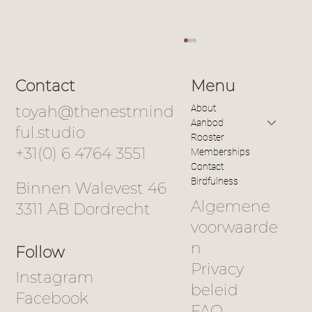
Contact
Menu
toyah@thenestmind
About
Aanbod
ful.studio
Rooster
+31(0) 6 4764 3551
Memberships
Contact
Birdfulness
Binnen Walevest 46
De energie van de lente: ruimte voor
Algemene
3311 AB Dordrecht
groei en vernieuwing
voorwaarde
n
Follow
Privacy
Instagram
beleid
Facebook
FAQ