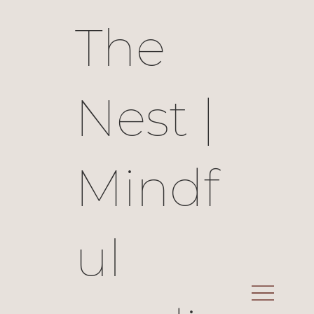
The
Nest |
Mindf
ul