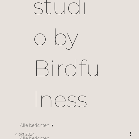
studi
o by
Birdfu
lness
Alle berichten
4 okt 2024
Alle berichten