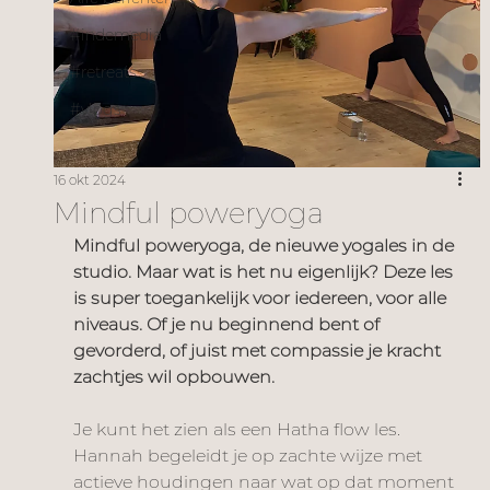
#indemedia
#retreats
#vlogs
16 okt 2024
Mindful poweryoga
Mindful poweryoga, de nieuwe yogales in de 
studio. Maar wat is het nu eigenlijk? Deze les 
is super toegankelijk voor iedereen, voor alle 
niveaus. Of je nu beginnend bent of 
gevorderd, of juist met compassie je kracht 
zachtjes wil opbouwen. 
Je kunt het zien als een Hatha flow les. 
Hannah begeleidt je op zachte wijze met 
actieve houdingen naar wat op dat moment 