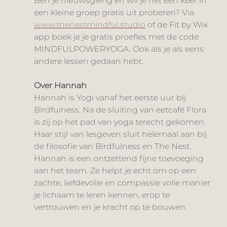
Ben je nieuwsgierig en wil je het een keer in 
een kleine groep gratis uit proberen? Via 
www.thenestmindful.studio
 of de Fit by Wix 
app boek je je gratis proefles met de code 
MINDFULPOWERYOGA. Ook als je als eens 
andere lessen gedaan hebt. 
Over Hannah 
Hannah is Yogi vanaf het eerste uur bij 
Birdfulness. Na de sluiting van eetcafé Flora 
is zij op het pad van yoga terecht gekomen. 
Haar stijl van lesgeven sluit helemaal aan bij 
de filosofie van Birdfulness en The Nest. 
Hannah is een ontzettend fijne toevoeging 
aan het team. Ze helpt je echt om op een 
zachte, liefdevolle en compassie volle manier 
je lichaam te leren kennen, erop te 
vertrouwen en je kracht op te bouwen. 