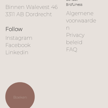
Birdfulness
Binnen Walevest 46
De energie van de lente: ruimte voor
Algemene
3311 AB Dordrecht
groei en vernieuwing
voorwaarde
n
Follow
Privacy
Instagram
beleid
Facebook
FAQ
Linkedin
Boeken