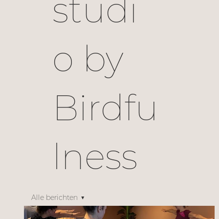
studi
o by
Birdfu
lness
Alle berichten
Alle berichten