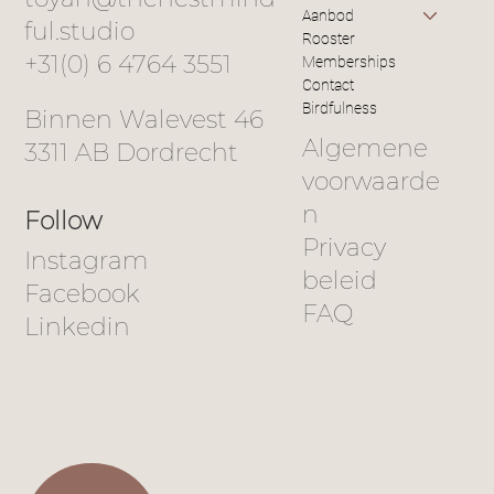
Aanbod
ful.studio
Rooster
+31(0) 6 4764 3551
Memberships
Contact
Birdfulness
Binnen Walevest 46
De energie van de lente: ruimte voor
Algemene
3311 AB Dordrecht
groei en vernieuwing
voorwaarde
n
Follow
Privacy
Instagram
beleid
Facebook
FAQ
Linkedin