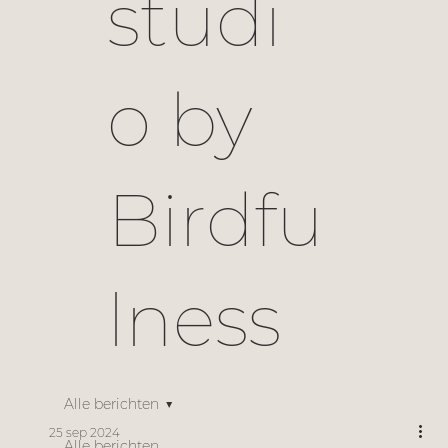
studi
o by
Birdfu
lness
Alle berichten
25 sep 2024
Alle berichten