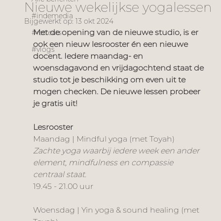
Nieuwe wekelijkse yogalessen
#indemedia
Bijgewerkt op:
13 okt 2024
Met de opening van de nieuwe studio, is er 
#retreats
ook een nieuw lesrooster én een nieuwe 
#vlogs
docent. Iedere maandag- en 
woensdagavond en vrijdagochtend staat de 
studio tot je beschikking om even uit te 
mogen checken. De nieuwe lessen probeer 
je gratis uit!
Lesrooster
Maandag | Mindful yoga (met Toyah)
Zachte yoga waarbij iedere week een ander 
element, mindfulness en compassie 
centraal staat.
19.45 - 21.00 uur
Woensdag | Yin yoga & sound healing (met 