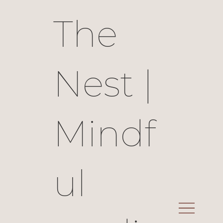
The
Nest |
Mindf
ul